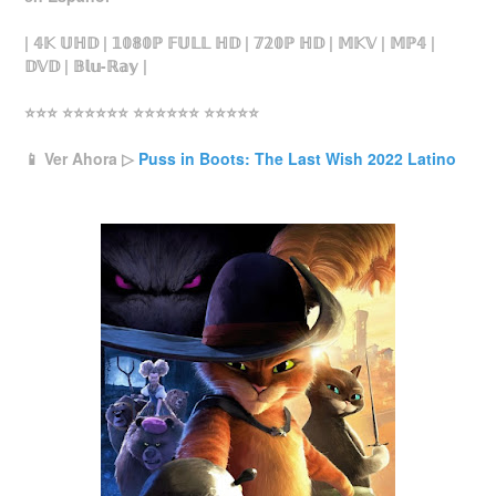
| 𝟜𝕂 𝕌ℍ𝔻 | 𝟙𝟘𝟠𝟘ℙ 𝔽𝕌𝕃𝕃 ℍ𝔻 | 𝟟𝟚𝟘ℙ ℍ𝔻 | 𝕄𝕂𝕍 | 𝕄ℙ𝟜 |
𝔻𝕍𝔻 | 𝔹𝕝𝕦-ℝ𝕒𝕪 |
⭐⭐⭐ ⭐⭐⭐⭐⭐⭐ ⭐⭐⭐⭐⭐⭐ ⭐⭐⭐⭐⭐
📱 Ver Ahora ▷
Puss in Boots: The Last Wish 2022 Latino