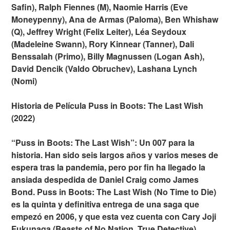
Safin), Ralph Fiennes (M), Naomie Harris (Eve
Moneypenny), Ana de Armas (Paloma), Ben Whishaw
(Q), Jeffrey Wright (Felix Leiter), Léa Seydoux
(Madeleine Swann), Rory Kinnear (Tanner), Dali
Benssalah (Primo), Billy Magnussen (Logan Ash),
David Dencik (Valdo Obruchev), Lashana Lynch
(Nomi)
Historia de Película Puss in Boots: The Last Wish
(2022)
“Puss in Boots: The Last Wish”: Un 007 para la
historia. Han sido seis largos años y varios meses de
espera tras la pandemia, pero por fin ha llegado la
ansiada despedida de Daniel Craig como James
Bond. Puss in Boots: The Last Wish (No Time to Die)
es la quinta y definitiva entrega de una saga que
empezó en 2006, y que esta vez cuenta con Cary Joji
Fukunaga (Beasts of No Nation, True Detective)