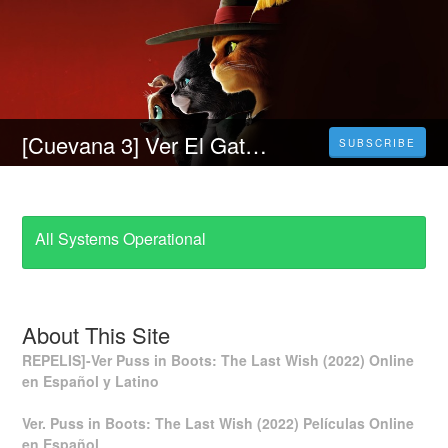
[Cuevana 3] Ver El Gato Con Botas: El Último Deseo (2023) Película Completa en Español y Latino
SUBSCRIBE
All Systems Operational
About This Site
REPELIS]-Ver Puss in Boots: The Last Wish (2022) Online
en Español y Latino
Ver. Puss in Boots: The Last Wish (2022) Películas Online
en Español